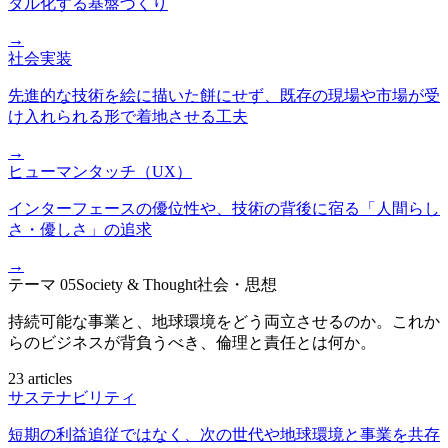
タル化する基盤づくり
→
社会実装
先進的な技術を絵に描いた餅にせず、既存の現場や市場が受
け入れられる形で着地させる工夫
→
ヒューマンタッチ（UX）
インターフェースの優位性や、技術の背後に宿る「人間らし
さ・優しさ」の追求
→
テーマ
05
Society & Thought
社会・思想
持続可能な事業と、地球環境をどう両立させるのか。これか
らのビジネスが背負うべき、倫理と責任とは何か。
23 articles
サステナビリティ
短期の利益追従ではなく、次の世代や地球環境と事業を共存