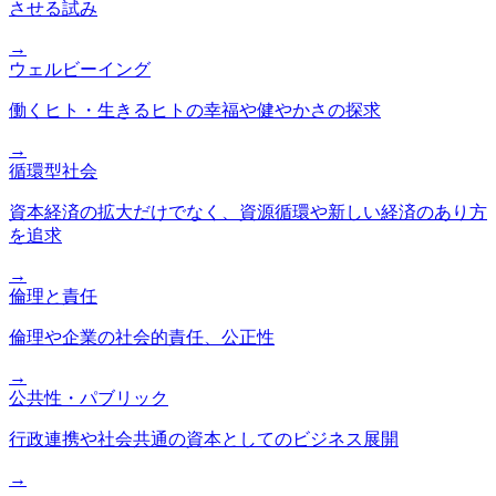
させる試み
→
ウェルビーイング
働くヒト・生きるヒトの幸福や健やかさの探求
→
循環型社会
資本経済の拡大だけでなく、資源循環や新しい経済のあり方
を追求
→
倫理と責任
倫理や企業の社会的責任、公正性
→
公共性・パブリック
行政連携や社会共通の資本としてのビジネス展開
→