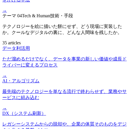
→
テーマ
04
Tech & Human
技術・手段
テクノロジーを絵に描いた餅にせず、どう現場に実装した
か。クールなデジタルの裏に、どんな人間味を残したか。
35 articles
データ利活用
ただ溜めるだけでなく、データを事業の新しい価値や成長ド
ライバーに変えるプロセス
→
AI・アルゴリズム
最先端のテクノロジーを単なる流行で終わらせず、業務やサ
ービスに組み込む
→
DX（システム刷新）
レガシーシステムからの脱却や、企業の体質そのものをデジ