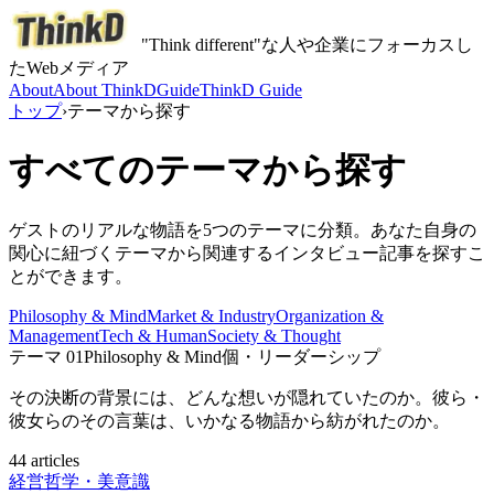
"Think different"な人や企業にフォーカスし
たWebメディア
About
About ThinkD
Guide
ThinkD Guide
トップ
›
テーマから探す
すべてのテーマから探す
ゲストのリアルな物語を5つのテーマに分類。あなた自身の
関心に紐づくテーマから関連するインタビュー記事を探すこ
とができます。
Philosophy & Mind
Market & Industry
Organization &
Management
Tech & Human
Society & Thought
テーマ
01
Philosophy & Mind
個・リーダーシップ
その決断の背景には、どんな想いが隠れていたのか。彼ら・
彼女らのその言葉は、いかなる物語から紡がれたのか。
44 articles
経営哲学・美意識