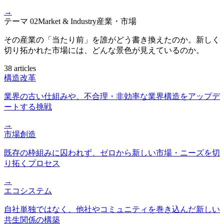
→
テーマ
02
Market & Industry
産業・市場
その産業の「当たり前」を誰がどう書き換えたのか。新しく
切り拓かれた市場には、どんな景色が見えているのか。
38 articles
構造改革
業界の古い仕組みや、不合理・非効率な業界構造をアップデ
ートする挑戦
→
市場創造
既存の枠組みに囚われず、ゼロから新しい市場・ニーズを切
り拓くプロセス
→
エコシステム
自社単独ではなく、他社やコミュニティを巻き込んだ新しい
共生関係の構築