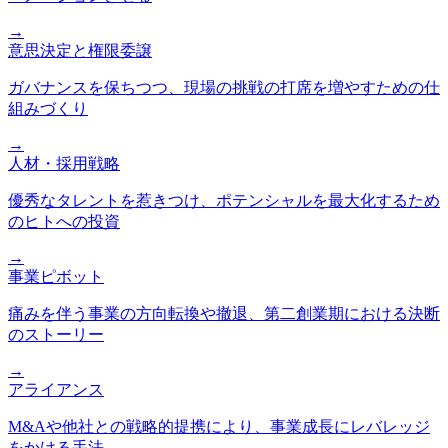
→
意思決定と権限委譲
ガバナンスを保ちつつ、現場の挑戦の打席を増やすための仕
組みづくり
→
人材・採用戦略
優秀なタレントを惹きつけ、ポテンシャルを最大化するため
のヒトへの投資
→
事業ピボット
痛みを伴う事業の方向転換や撤退、第二創業期における決断
のストーリー
→
アライアンス
M&Aや他社との戦略的提携により、事業成長にレバレッジ
をかける手法