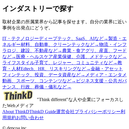
インダストリーで探す
取材企業の所属業界から記事を探せます。自分の業界に近い
事例を出発点にどうぞ。
IT・テクノロジー
ディープテック、SaaS、AIなど
→
製造・エ
ネルギー
材料、自動車、クリーンテックなど
→
物流・インフ
ラ
ロジ、建設、不動産など
→
農業・食
アグリ、産直、フード
など
→
医療・ヘルスケア
産業保健、介護、メドテックなど
→
ライフスタイル
子育て、レジャー、コミュニティなど
→
教
育・人材
Edtech、HR、リスキリングなど
→
金融・アセット
フィンテック、投資、データ資産など
→
メディア・エンタメ
動画、スポーツ、コンテンツなど
→
ビジネス支援・公共
ガバ
ナンス、行政、葬儀・儀礼など
→
"Think different"な人や企業にフォーカスし
たWebメディア
About ThinkD
ThinkD Guide
運営会社
プライバシーポリシー
利
用規約
お問い合わせ
© depcoa inc.