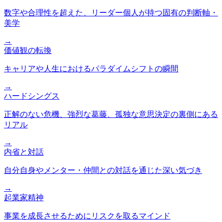
数字や合理性を超えた、リーダー個人が持つ固有の判断軸・
美学
→
価値観の転換
キャリアや人生におけるパラダイムシフトの瞬間
→
ハードシングス
正解のない危機、強烈な葛藤、孤独な意思決定の裏側にある
リアル
→
内省と対話
自分自身やメンター・仲間との対話を通じた深い気づき
→
起業家精神
事業を成長させるためにリスクを取るマインド