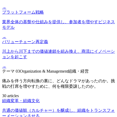
→
プラットフォーム戦略
業界全体の基盤や仕組みを提供し、参加者を増やすビジネス
モデル
→
バリューチェーン再定義
川上から川下までの価値連鎖を組み換え、商流にイノベーシ
ョンを起こす
→
テーマ
03
Organization & Management
組織・経営
痛みを伴う方向転換の裏に、どんなドラマがあったのか。挑
戦の打席を増やすために、何を権限委譲したのか。
30 articles
組織変革・組織文化
共通の価値観（カルチャー）を醸成し、組織をトランスフォ
ーメーションさせる