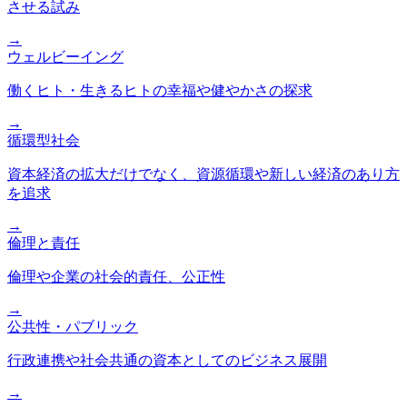
させる試み
→
ウェルビーイング
働くヒト・生きるヒトの幸福や健やかさの探求
→
循環型社会
資本経済の拡大だけでなく、資源循環や新しい経済のあり方
を追求
→
倫理と責任
倫理や企業の社会的責任、公正性
→
公共性・パブリック
行政連携や社会共通の資本としてのビジネス展開
→