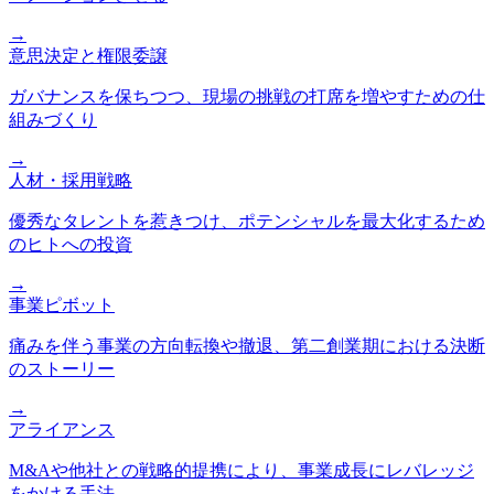
→
意思決定と権限委譲
ガバナンスを保ちつつ、現場の挑戦の打席を増やすための仕
組みづくり
→
人材・採用戦略
優秀なタレントを惹きつけ、ポテンシャルを最大化するため
のヒトへの投資
→
事業ピボット
痛みを伴う事業の方向転換や撤退、第二創業期における決断
のストーリー
→
アライアンス
M&Aや他社との戦略的提携により、事業成長にレバレッジ
をかける手法