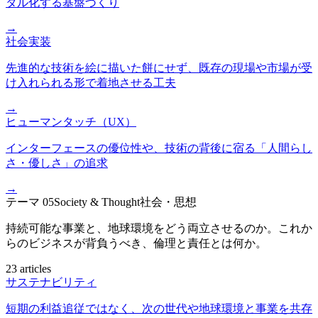
タル化する基盤づくり
→
社会実装
先進的な技術を絵に描いた餅にせず、既存の現場や市場が受
け入れられる形で着地させる工夫
→
ヒューマンタッチ（UX）
インターフェースの優位性や、技術の背後に宿る「人間らし
さ・優しさ」の追求
→
テーマ
05
Society & Thought
社会・思想
持続可能な事業と、地球環境をどう両立させるのか。これか
らのビジネスが背負うべき、倫理と責任とは何か。
23 articles
サステナビリティ
短期の利益追従ではなく、次の世代や地球環境と事業を共存