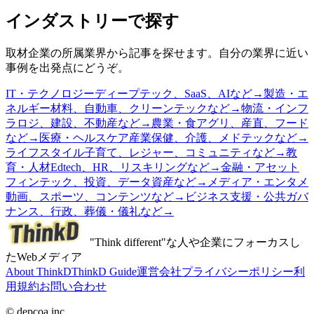
インダストリーで探す
取材企業の所属業界から記事を探せます。自分の業界に近い
事例を出発点にどうぞ。
IT・テクノロジー
ディープテック、SaaS、AIなど
→
製造・エ
ネルギー
材料、自動車、クリーンテックなど
→
物流・インフ
ラ
ロジ、建設、不動産など
→
農業・食
アグリ、産直、フード
など
→
医療・ヘルスケア
産業保健、介護、メドテックなど
→
ライフスタイル
子育て、レジャー、コミュニティなど
→
教
育・人材
Edtech、HR、リスキリングなど
→
金融・アセット
フィンテック、投資、データ資産など
→
メディア・エンタメ
動画、スポーツ、コンテンツなど
→
ビジネス支援・公共
ガバ
ナンス、行政、葬儀・儀礼など
→
"Think different"な人や企業にフォーカスし
たWebメディア
About ThinkD
ThinkD Guide
運営会社
プライバシーポリシー
利
用規約
お問い合わせ
© depcoa inc.