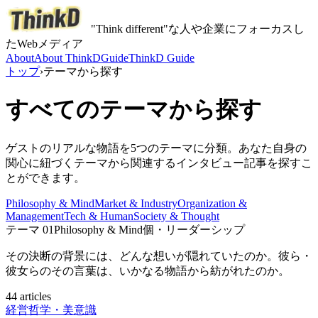
"Think different"な人や企業にフォーカスし
たWebメディア
About
About ThinkD
Guide
ThinkD Guide
トップ
›
テーマから探す
すべてのテーマから探す
ゲストのリアルな物語を5つのテーマに分類。あなた自身の
関心に紐づくテーマから関連するインタビュー記事を探すこ
とができます。
Philosophy & Mind
Market & Industry
Organization &
Management
Tech & Human
Society & Thought
テーマ
01
Philosophy & Mind
個・リーダーシップ
その決断の背景には、どんな想いが隠れていたのか。彼ら・
彼女らのその言葉は、いかなる物語から紡がれたのか。
44 articles
経営哲学・美意識