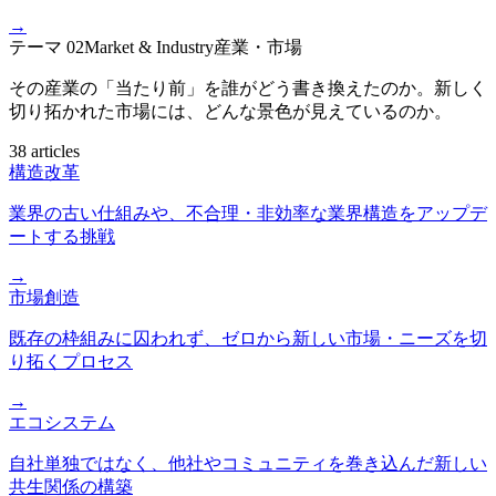
→
テーマ
02
Market & Industry
産業・市場
その産業の「当たり前」を誰がどう書き換えたのか。新しく
切り拓かれた市場には、どんな景色が見えているのか。
38 articles
構造改革
業界の古い仕組みや、不合理・非効率な業界構造をアップデ
ートする挑戦
→
市場創造
既存の枠組みに囚われず、ゼロから新しい市場・ニーズを切
り拓くプロセス
→
エコシステム
自社単独ではなく、他社やコミュニティを巻き込んだ新しい
共生関係の構築