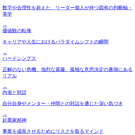
数字や合理性を超えた、リーダー個人が持つ固有の判断軸・
美学
→
価値観の転換
キャリアや人生におけるパラダイムシフトの瞬間
→
ハードシングス
正解のない危機、強烈な葛藤、孤独な意思決定の裏側にある
リアル
→
内省と対話
自分自身やメンター・仲間との対話を通じた深い気づき
→
起業家精神
事業を成長させるためにリスクを取るマインド