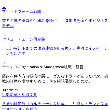
→
プラットフォーム戦略
業界全体の基盤や仕組みを提供し、参加者を増やすビジネス
モデル
→
バリューチェーン再定義
川上から川下までの価値連鎖を組み換え、商流にイノベーシ
ョンを起こす
→
テーマ
03
Organization & Management
組織・経営
痛みを伴う方向転換の裏に、どんなドラマがあったのか。挑
戦の打席を増やすために、何を権限委譲したのか。
30 articles
組織変革・組織文化
共通の価値観（カルチャー）を醸成し、組織をトランスフォ
ーメーションさせる