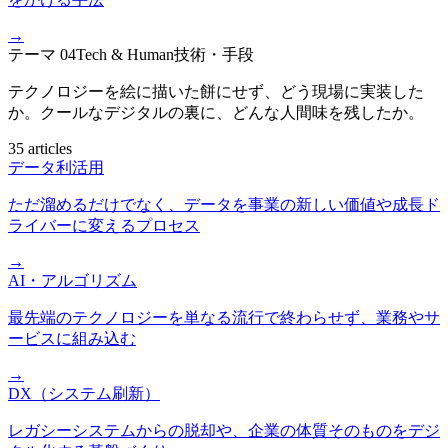
→
テーマ
04
Tech & Human
技術・手段
テクノロジーを絵に描いた餅にせず、どう現場に実装した
か。クールなデジタルの裏に、どんな人間味を残したか。
35 articles
データ利活用
ただ溜めるだけでなく、データを事業の新しい価値や成長ド
ライバーに変えるプロセス
→
AI・アルゴリズム
最先端のテクノロジーを単なる流行で終わらせず、業務やサ
ービスに組み込む
→
DX（システム刷新）
レガシーシステムからの脱却や、企業の体質そのものをデジ