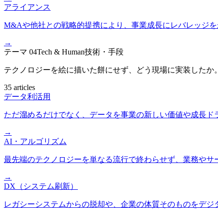
アライアンス
M&Aや他社との戦略的提携により、事業成長にレバレッジを
→
テーマ
04
Tech & Human
技術・手段
テクノロジーを絵に描いた餅にせず、どう現場に実装したか
35 articles
データ利活用
ただ溜めるだけでなく、データを事業の新しい価値や成長ド
→
AI・アルゴリズム
最先端のテクノロジーを単なる流行で終わらせず、業務やサ
→
DX（システム刷新）
レガシーシステムからの脱却や、企業の体質そのものをデジ