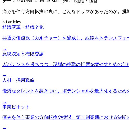
テーマ
03
Organization & Management
組織・経営
痛みを伴う方向転換の裏に、どんなドラマがあったのか。挑
30 articles
組織変革・組織文化
共通の価値観（カルチャー）を醸成し、組織をトランスフォ
→
意思決定と権限委譲
ガバナンスを保ちつつ、現場の挑戦の打席を増やすための仕
→
人材・採用戦略
優秀なタレントを惹きつけ、ポテンシャルを最大化するため
→
事業ピボット
痛みを伴う事業の方向転換や撤退、第二創業期における決断
→