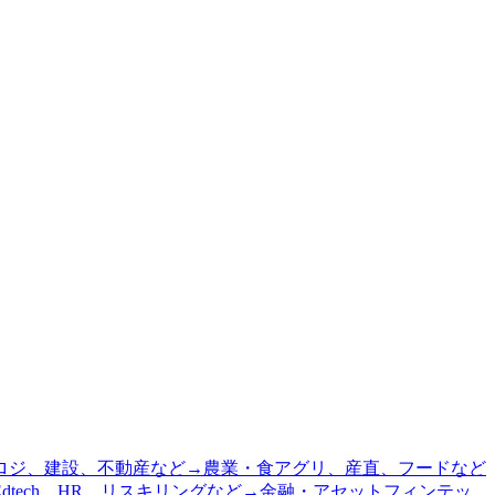
ロジ、建設、不動産など
→
農業・食
アグリ、産直、フードなど
Edtech、HR、リスキリングなど
→
金融・アセット
フィンテッ