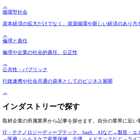
→
循環型社会
資本経済の拡大だけでなく、資源循環や新しい経済のあり方
→
倫理と責任
倫理や企業の社会的責任、公正性
→
公共性・パブリック
行政連携や社会共通の資本としてのビジネス展開
→
インダストリーで探す
取材企業の所属業界から記事を探せます。自分の業界に近い
IT・テクノロジー
ディープテック、SaaS、AIなど
→
製造・エ
→
医療・ヘルスケア
産業保健、介護、メドテックなど
→
ライ