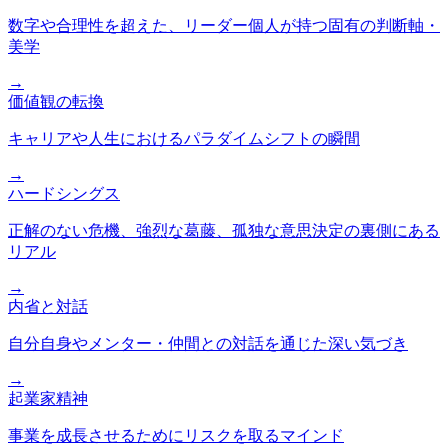
数字や合理性を超えた、リーダー個人が持つ固有の判断軸・
美学
→
価値観の転換
キャリアや人生におけるパラダイムシフトの瞬間
→
ハードシングス
正解のない危機、強烈な葛藤、孤独な意思決定の裏側にある
リアル
→
内省と対話
自分自身やメンター・仲間との対話を通じた深い気づき
→
起業家精神
事業を成長させるためにリスクを取るマインド