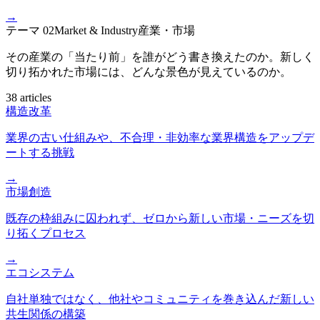
→
テーマ
02
Market & Industry
産業・市場
その産業の「当たり前」を誰がどう書き換えたのか。新しく
切り拓かれた市場には、どんな景色が見えているのか。
38 articles
構造改革
業界の古い仕組みや、不合理・非効率な業界構造をアップデ
ートする挑戦
→
市場創造
既存の枠組みに囚われず、ゼロから新しい市場・ニーズを切
り拓くプロセス
→
エコシステム
自社単独ではなく、他社やコミュニティを巻き込んだ新しい
共生関係の構築