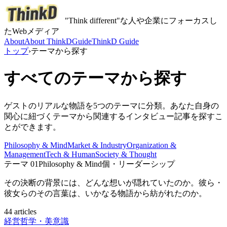
"Think different"な人や企業にフォーカスし
たWebメディア
About
About ThinkD
Guide
ThinkD Guide
トップ
›
テーマから探す
すべてのテーマから探す
ゲストのリアルな物語を5つのテーマに分類。あなた自身の
関心に紐づくテーマから関連するインタビュー記事を探すこ
とができます。
Philosophy & Mind
Market & Industry
Organization &
Management
Tech & Human
Society & Thought
テーマ
01
Philosophy & Mind
個・リーダーシップ
その決断の背景には、どんな想いが隠れていたのか。彼ら・
彼女らのその言葉は、いかなる物語から紡がれたのか。
44 articles
経営哲学・美意識