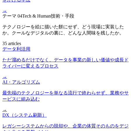
→
テーマ
04
Tech & Human
技術・手段
テクノロジーを絵に描いた餅にせず、どう現場に実装した
か。クールなデジタルの裏に、どんな人間味を残したか。
35 articles
データ利活用
ただ溜めるだけでなく、データを事業の新しい価値や成長ド
ライバーに変えるプロセス
→
AI・アルゴリズム
最先端のテクノロジーを単なる流行で終わらせず、業務やサ
ービスに組み込む
→
DX（システム刷新）
レガシーシステムからの脱却や、企業の体質そのものをデジ