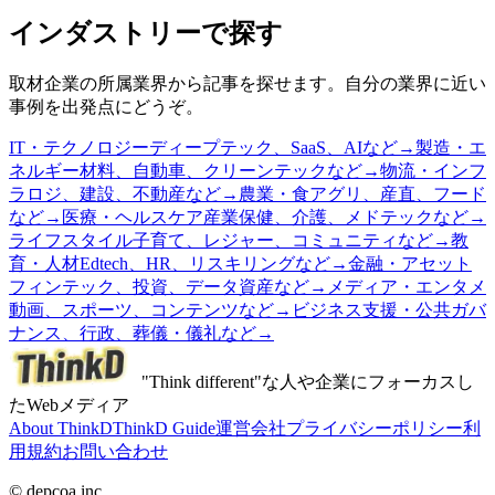
インダストリーで探す
取材企業の所属業界から記事を探せます。自分の業界に近い
事例を出発点にどうぞ。
IT・テクノロジー
ディープテック、SaaS、AIなど
→
製造・エ
ネルギー
材料、自動車、クリーンテックなど
→
物流・インフ
ラ
ロジ、建設、不動産など
→
農業・食
アグリ、産直、フード
など
→
医療・ヘルスケア
産業保健、介護、メドテックなど
→
ライフスタイル
子育て、レジャー、コミュニティなど
→
教
育・人材
Edtech、HR、リスキリングなど
→
金融・アセット
フィンテック、投資、データ資産など
→
メディア・エンタメ
動画、スポーツ、コンテンツなど
→
ビジネス支援・公共
ガバ
ナンス、行政、葬儀・儀礼など
→
"Think different"な人や企業にフォーカスし
たWebメディア
About ThinkD
ThinkD Guide
運営会社
プライバシーポリシー
利
用規約
お問い合わせ
© depcoa inc.