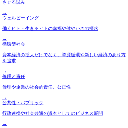
させる試み
→
ウェルビーイング
働くヒト・生きるヒトの幸福や健やかさの探求
→
循環型社会
資本経済の拡大だけでなく、資源循環や新しい経済のあり方
を追求
→
倫理と責任
倫理や企業の社会的責任、公正性
→
公共性・パブリック
行政連携や社会共通の資本としてのビジネス展開
→