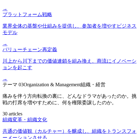
→
プラットフォーム戦略
業界全体の基盤や仕組みを提供し、参加者を増やすビジネス
モデル
→
バリューチェーン再定義
川上から川下までの価値連鎖を組み換え、商流にイノベーシ
ョンを起こす
→
テーマ
03
Organization & Management
組織・経営
痛みを伴う方向転換の裏に、どんなドラマがあったのか。挑
戦の打席を増やすために、何を権限委譲したのか。
30 articles
組織変革・組織文化
共通の価値観（カルチャー）を醸成し、組織をトランスフォ
ーメーションさせる