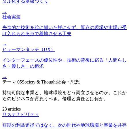
タル化する基盤づくり
→
社会実装
先進的な技術を絵に描いた餅にせず、既存の現場や市場が受
け入れられる形で着地させる工夫
→
ヒューマンタッチ（UX）
インターフェースの優位性や、技術の背後に宿る「人間らし
さ・優しさ」の追求
→
テーマ
05
Society & Thought
社会・思想
持続可能な事業と、地球環境をどう両立させるのか。これか
らのビジネスが背負うべき、倫理と責任とは何か。
23 articles
サステナビリティ
短期の利益追従ではなく、次の世代や地球環境と事業を共存